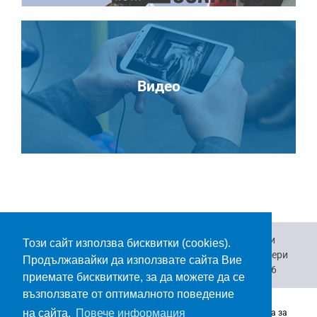
Видео
Къде да закупя
Важно за зрението
Брошури
Този сайт използва бисквитки (cookies).
Видеоклипове
Връзка с нас
За нас
Кариери
Продължавайки да използвате сайта Вие
За бизнеса
Каталог корекционни лещи 2026
приемате бисквитките, за да можете да се
възползвате от оптималното поведение
на сайта.
Повече информация
Copyrights 2026 | Всички права са запазени |
Webiorr.
|
Права за