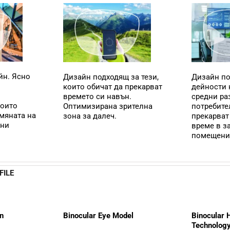
йн. Ясно
Дизайн подходящ за тези,
Дизайн по
които обичат да прекарват
дейности 
времето си навън.
средни ра
които
Оптимизирана зрителна
потребите
смяната на
зона за далеч.
прекарват
чни
време в з
помещени
FILE
n
Binocular Eye Model
Binocular 
Technolog