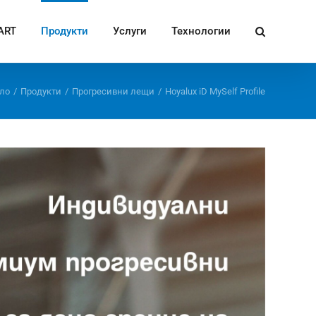
ART
Продукти
Услуги
Технологии
ло
/
Продукти
/
Прогресивни лещи
/
Hoyalux iD MySelf Profile