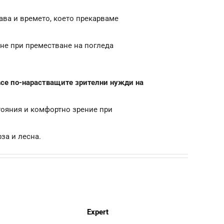
ава и времето, което прекарваме
ане при преместване на погледа
а все по-нарастващите зрителни
нужди на
тояния и комфортно зрение при
за и лесна.
Expert