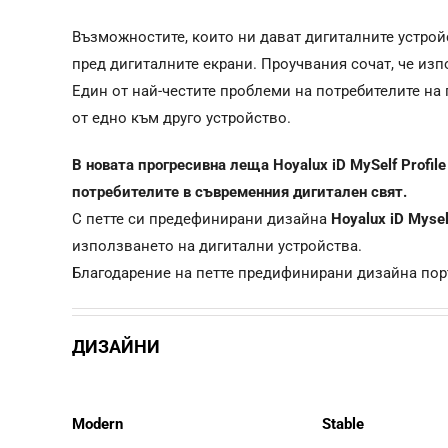
Възможностите, които ни дават дигиталните устрой
пред дигиталните екрани. Проучвания сочат, че из
Един от най-честите проблеми на потребителите на
от едно към друго устройство.
В новата прогресивна леща Hoyalux iD MySelf Profil
потребителите в съвременния дигитален свят.
С петте си предефинирани дизайна
Hoyalux iD Myself
използването на дигитални устройства.
Благодарение на петте предифинирани дизайна пор
ДИЗАЙНИ
Modern
Stable