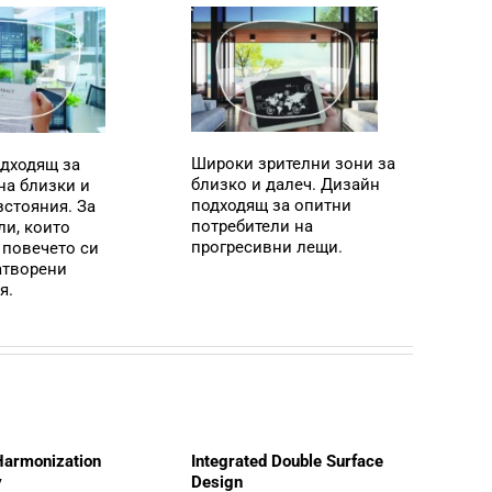
Широки зрителни зони за
дходящ за
близко и далеч. Дизайн
на близки и
подходящ за опитни
зстояния. За
потребители на
ли, които
прогресивни лещи.
 повечето си
атворени
я.
Harmonization
Integrated Double Surface
y
Design