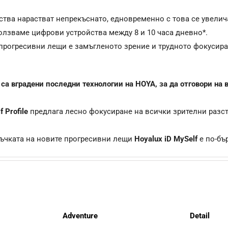
ства нарастват непрекъснато, едновременно с това се увелич
ползваме цифрови устройства между 8 и 10 часа дневно*.
 прогресивни лещи е замъгленото зрение и трудното фокусир
e са вградени последни технологии на HOYA, за да отговори н
 Profile
предлага лесно фокусиране на всички зрителни разс
ъчката на новите прогресивни лещи
Hoyalux iD MySelf
е по-бър
Adventure
Detail