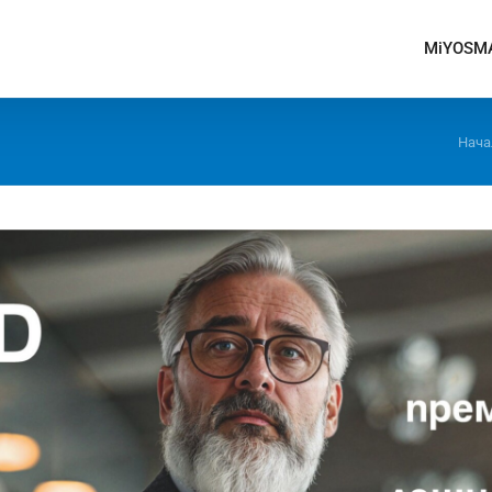
MiYOSM
Нача