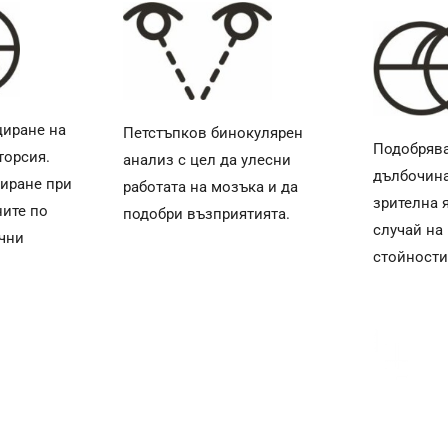
циране на
Петстъпков бинокулярен
Подобрява
торсия.
анализ с цел да улесни
дълбочина
иране при
работата на мозъка и да
зрителна я
ните по
подобри възприятията.
случай на
чни
стойности