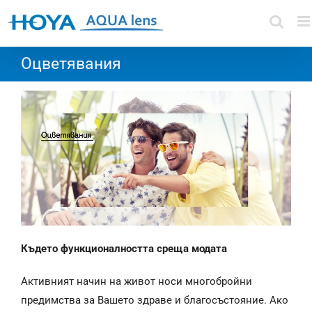
Skip
to
content
Оцветявания
Където функционалността среща модата
Активният начин на живот носи многобройни
предимства за Вашето здраве и благосъстояние. Ако