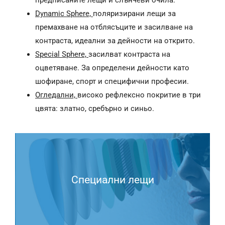
предписаните лещи и слънчеви очила.
Dynamic Sphere,
поляризирани лещи за
премахване на отблясъците и засилване на
контраста, идеални за дейности на открито.
Special Sphere,
засилват контраста на
оцветяване. За определени дейности като
шофиране, спорт и специфични професии.
Огледални,
високо рефлексно покритие в три
цвята: златно, сребърно и синьо.
Специални лещи