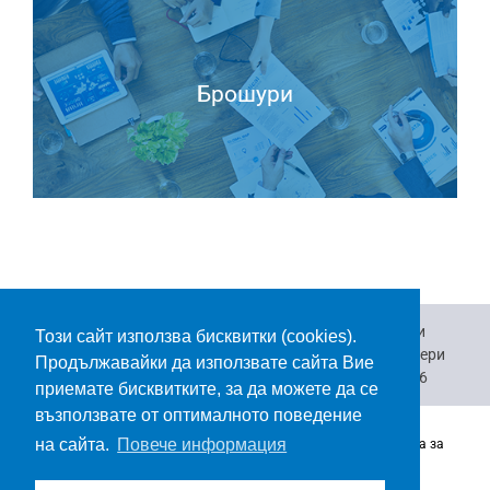
Брошури
Къде да закупя
Важно за зрението
Брошури
Този сайт използва бисквитки (cookies).
Видеоклипове
Връзка с нас
За нас
Кариери
Продължавайки да използвате сайта Вие
За бизнеса
Каталог корекционни лещи 2026
приемате бисквитките, за да можете да се
възползвате от оптималното поведение
на сайта.
Повече информация
Copyrights 2026 | Всички права са запазени |
Webiorr.
|
Права за
ползване
| Политика за поверителност