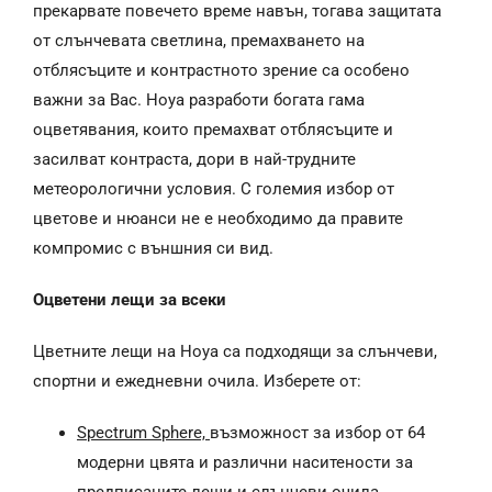
прекарвате повечето време навън, тогава защитата
от слънчевата светлина, премахването на
отблясъците и контрастното зрение са особено
важни за Вас. Hoya разработи богата гама
оцветявания, които премахват отблясъците и
засилват контраста, дори в най-трудните
метеорологични условия. С големия избор от
цветове и нюанси не е необходимо да правите
компромис с външния си вид.
Оцветени лещи за всеки
Цветните лещи на Hoya са подходящи за слънчеви,
спортни и ежедневни очила. Изберете от:
Spectrum Sphere,
възможност за избор от 64
модерни цвята и различни наситености за