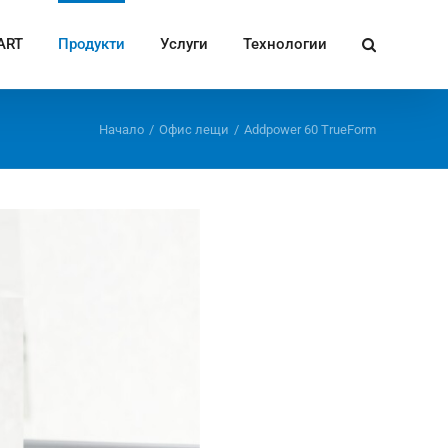
ART
Продукти
Услуги
Технологии
Начало
/
Офис лещи
/
Addpower 60 TrueForm