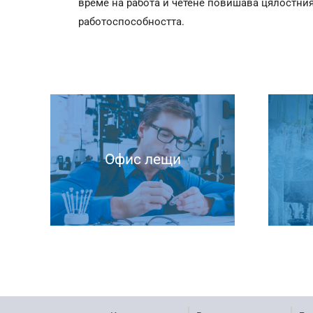
време на работа и четене повишава цялостния
работоспособността.
Офис лещи