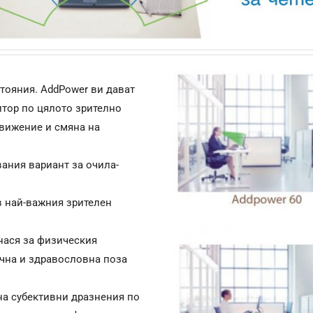
стояния. AddPower ви дават
итор по цялото зрително
движение и смяна на
ания вариант за очила-
в най-важния зрителен
нася за физическия
ична и здравословна поза
на субективни дразнения по