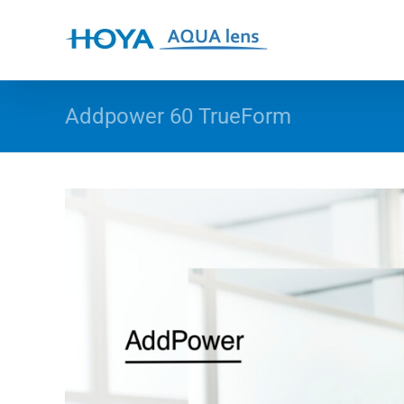
Skip
to
content
Addpower 60 TrueForm