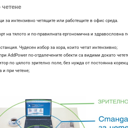
 четене
и за интензивно четящите или работещите в офис среда.
т на тялото и по-правилната ергономична и здравословна по
станция. Чудесен избор за хора, които четат интензивно;
при AddPower по-отдалечените обекти са видими докато четет
ор по цялото зрително поле, без нужда от постоянна корекц
 и при четене;