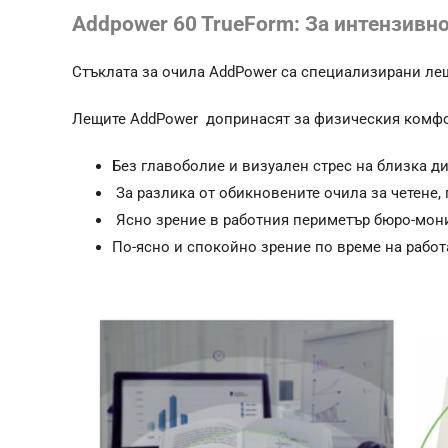
Addpower 60 TrueForm: За интензивно
Стъклата за очила AddPower са специализирани лещ
Лещите AddPower допринасят за физическия комфор
Без главоболие и визуален стрес на близка ди
За разлика от обикновените очила за четене, 
Ясно зрение в работния периметър бюро-монит
По-ясно и спокойно зрение по време на работа