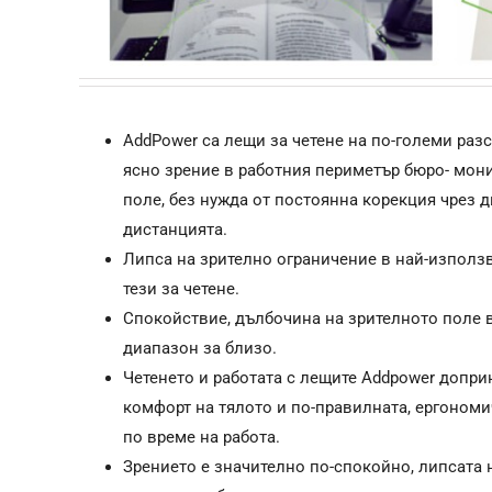
AddPower са лещи за четене на по-големи раз
ясно зрение в работния периметър бюро- мон
поле, без нужда от постоянна корекция чрез 
дистанцията.
Липса на зрително ограничение в най-използв
тези за четене.
Спокойствие, дълбочина на зрителното поле 
диапазон за близо.
Четенето и работата с лещите Addpower допри
комфорт на тялото и по-правилната, ергоном
по време на работа.
Зрението е значително по-спокойно, липсата 