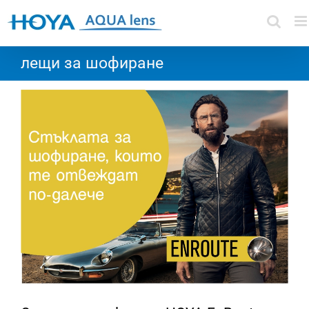
Skip
to
content
лещи за шофиране