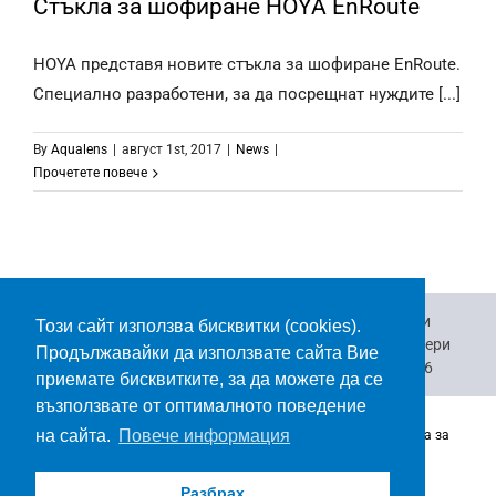
Стъкла за шофиране HOYA EnRoute
HOYA представя новите стъкла за шофиране EnRoute.
Специално разработени, за да посрещнат нуждите [...]
Стъкла за шофиране HOYA EnRoute
By
Aqualens
|
август 1st, 2017
|
News
|
News
Прочетете повече
Къде да закупя
Важно за зрението
Брошури
Този сайт използва бисквитки (cookies).
Видеоклипове
Връзка с нас
За нас
Кариери
Продължавайки да използвате сайта Вие
За бизнеса
Каталог корекционни лещи 2026
приемате бисквитките, за да можете да се
възползвате от оптималното поведение
на сайта.
Повече информация
Copyrights 2026 | Всички права са запазени |
Webiorr.
|
Права за
ползване
| Политика за поверителност
Разбрах