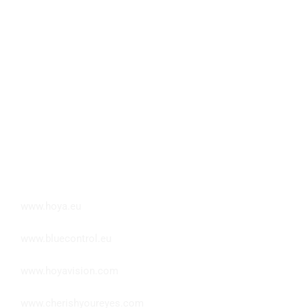
www.cherishyoureyes.com
www.hoya.eu
www.bluecontrol.eu
www.hoyavision.com
www.cherishyoureyes.com