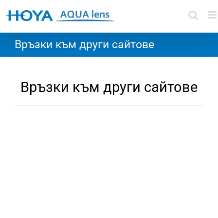
Skip
to
content
Връзки към други сайтове
Връзки към други сайтове
www.hoya.eu