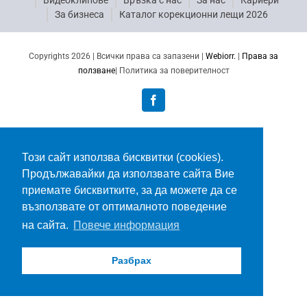
Видеоклипове
Връзка с нас
За нас
Кариери
За бизнеса
Каталог корекционни лещи 2026
Copyrights 2026 | Всички права са запазени |
Webiorr.
|
Права за
ползване
| Политика за поверителност
Facebook
Този сайт използва бисквитки (cookies).
Продължавайки да използвате сайта Вие
приемате бисквитките, за да можете да се
възползвате от оптималното поведение
на сайта.
Повече информация
Разбрах