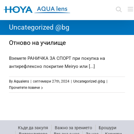
Skip
to
content
Uncategorized @bg
Отново на училище
Вземете РАНИЧКА ЗА СПОРТ при покупка на
антирефлексно покритие Meiryo или [...]
By
Aqualens
|
септември 27th, 2024
|
Uncategorized @bg
|
Прочетете повече
Къде да закупя
Важно за зрението
Брошури